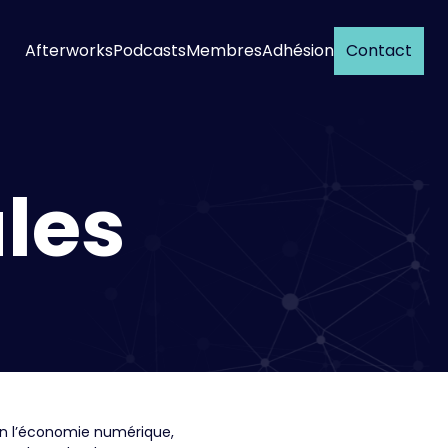
Afterworks
Podcasts
Membres
Adhésion
Contact
les
en l’économie numérique,