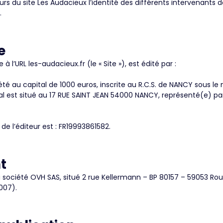
teurs du site Les Audacieux l’identité des différents intervenants 
.
te
 à l’URL les-audacieux.fr (le « Site »), est édité par :
é au capital de 1000 euros, inscrite au R.C.S. de NANCY sous le
ial est situé au 17 RUE SAINT JEAN 54000 NANCY, représenté(e) pa
de l’éditeur est : FR19993861582.
t
a société OVH SAS, situé 2 rue Kellermann – BP 80157 – 59053 Ro
007).