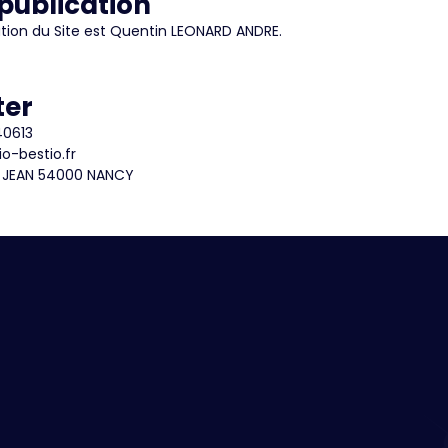
 publication
cation du Site est Quentin LEONARD ANDRE.
ter
40613
o-bestio.fr
INT JEAN 54000 NANCY